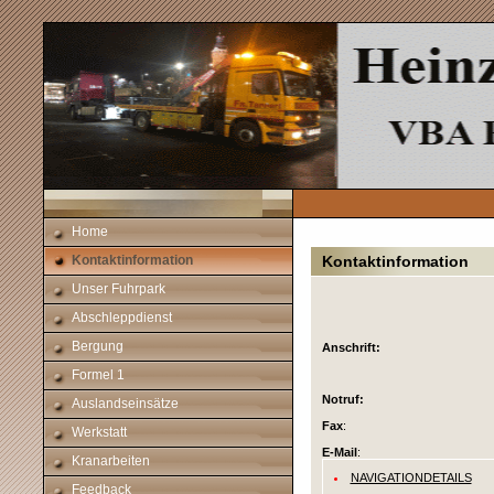
Home
Kontaktinformation
Kontaktinformation
Unser Fuhrpark
Abschleppdienst
Bergung
Anschrift:
Formel 1
Notruf:
Auslandseinsätze
Fax
:
Werkstatt
E-Mail
:
Kranarbeiten
NAVIGATIONDETAILS
Feedback