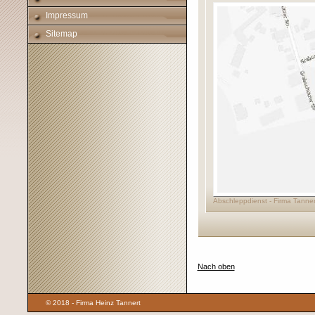
Impressum
Sitemap
Abschleppdienst - Firma Tanner
Nach oben
© 2018 - Firma Heinz Tannert